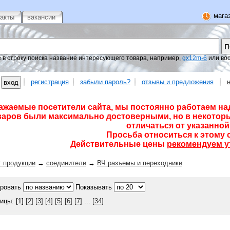
магаз
такты
вакансии
 в строку поиска название интересующего товара, например,
gx12m-6
или во
регистрация
забыли пароль?
отзывы и предложения
ажаемые посетители сайта, мы постоянно работаем на
варов были максимально достоверными, но в некоторы
отличаться от указанной 
Просьба относиться к этому 
Действительные цены
рекомендуем у
г продукции
→
соединители
→
ВЧ разъемы и переходники
ровать
Показывать
ицы: [1]
[2]
[3]
[4]
[5]
[6]
[7]
...
[34]