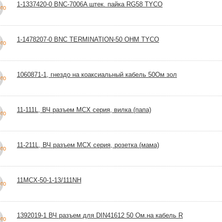
1-1337420-0 BNC-7006A штек. пайка RG58 TYCO
1-1478207-0 BNC TERMINATION-50 OHM TYCO
1060871-1, гнездо на коаксиальный кабель 50Ом зол
11-111L, ВЧ разъем MCX серия, вилка (папа)
11-211L, ВЧ разъем MCX серия, розетка (мама)
11MCX-50-1-13/111NH
1392019-1 ВЧ разъем для DIN41612 50 Ом.на кабель R