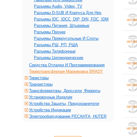
Разъемы Audio, Video, TV
Разъемы D-SUB И Корпуса Для Них
Разъемы IDC, IDCC, DIP, DIN, FDC, IDM
Разъемы Питания, Штыревые
Разъемы Прочее
Разъемы Прямоугольные И Слоты
Разъемы РШ, РП, РША
Разъемы Телефонные
Разъемы Цилиндрические
Средства Отладки И Программирования
Термотрансферная Маркировка BRADY
Тиристоры
Транзисторы
Трансформаторы, Дроссели, Ферриты
Установочные Изделия
Устройства Защиты, Предохранители
Устройства Индикации
Электрооборудование РЕСАНТА, HUTER