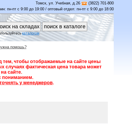
Томск
,
ул. Учебная, д.26
(3822) 701-800
ин: пн-пт с 9:00 до 19:00 / оптовый отдел: пн-пт с 9:00 до 18:00
спользуйтесь
каталогом
.
нужна помощь?
д тем, чтобы отображаемые на сайте цены
х случаях фактическая цена товара может
на сайте.
с пониманием.
точнять у менеджеров
.