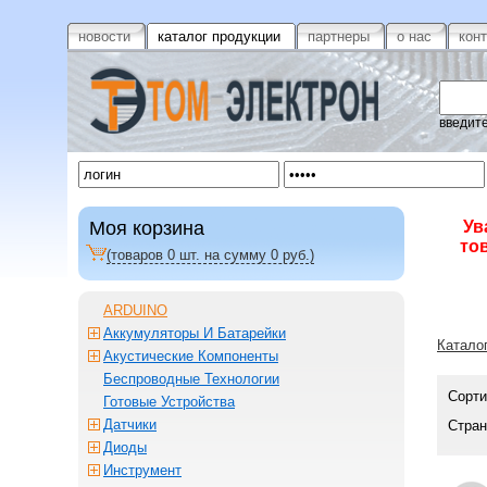
новости
каталог продукции
партнеры
о нас
кон
введите
Моя корзина
Ув
то
(товаров
0
шт. на сумму
0
руб.)
ARDUINO
Аккумуляторы И Батарейки
Катало
Акустические Компоненты
Беспроводные Технологии
Сорти
Готовые Устройства
Датчики
Стран
Диоды
Инструмент