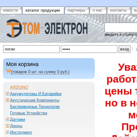
новости
каталог продукции
партнеры
о нас
контакты
в
введите в строку 
Моя корзина
Ува
(товаров
0
шт. на сумму
0
руб.)
работ
ARDUINO
цены 
Аккумуляторы И Батарейки
но в 
Акустические Компоненты
Беспроводные Технологии
м
Готовые Устройства
Датчики
Пр
Диоды
Инструмент