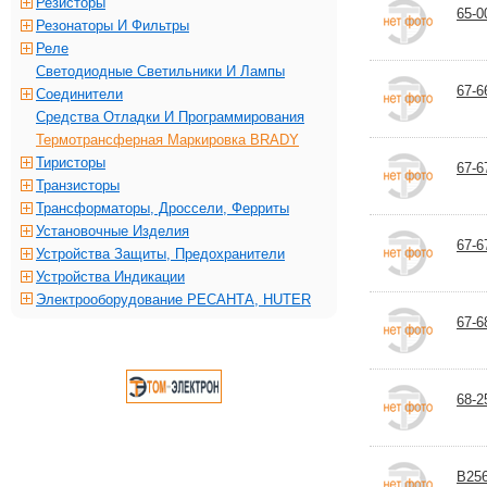
Резисторы
65-0
Резонаторы И Фильтры
Реле
Светодиодные Светильники И Лампы
67-6
Соединители
Средства Отладки И Программирования
Термотрансферная Маркировка BRADY
Тиристоры
67-
Транзисторы
Трансформаторы, Дроссели, Ферриты
Установочные Изделия
67-6
Устройства Защиты, Предохранители
Устройства Индикации
Электрооборудование РЕСАНТА, HUTER
67-6
68-
B256