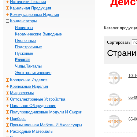
Дейс
Источники Питания
Кабельная Продукция
Коммутационные Изделия
Конденсаторы
Ионистры
Каталог продукц
Керамические Выводные
Пленочные
Сортировать
Подстроечные
Страни
Пусковые
Разные
Чипы,танталы
Электролитические
10T
Корпусные Изделия
Крепежные Изделия
Микросхемы
65-
Оптоэлектронные Устройства
Паяльное Оборудование
Полупроводниковые Модули И Сборки
Приборы
65-
Промышленная Мебель И Аксессуары
Расходные Материалы