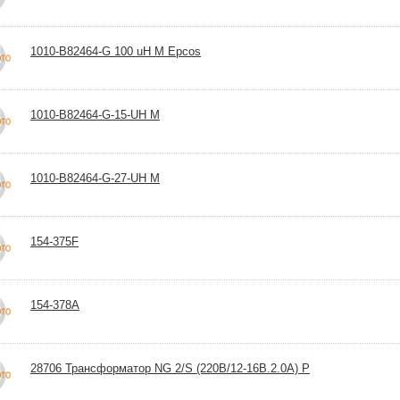
1010-B82464-G 100 uH М Epcos
1010-B82464-G-15-UH M
1010-B82464-G-27-UH M
154-375F
154-378A
28706 Трансформатор NG 2/S (220В/12-16В.2.0А) P