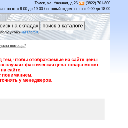
Томск
,
ул. Учебная, д.26
(3822) 701-800
ин: пн-пт с 9:00 до 19:00 / оптовый отдел: пн-пт с 9:00 до 18:00
спользуйтесь
каталогом
.
нужна помощь?
д тем, чтобы отображаемые на сайте цены
х случаях фактическая цена товара может
на сайте.
с пониманием.
точнять у менеджеров
.