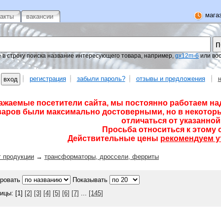
магаз
такты
вакансии
 в строку поиска название интересующего товара, например,
gx12m-6
или во
регистрация
забыли пароль?
отзывы и предложения
ажаемые посетители сайта, мы постоянно работаем на
варов были максимально достоверными, но в некоторы
отличаться от указанной 
Просьба относиться к этому 
Действительные цены
рекомендуем у
г продукции
→
трансформаторы, дроссели, ферриты
ровать
Показывать
ицы: [1]
[2]
[3]
[4]
[5]
[6]
[7]
...
[145]