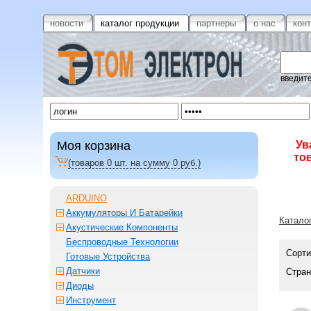
новости
каталог продукции
партнеры
о нас
кон
введите
Моя корзина
Ув
то
(товаров
0
шт. на сумму
0
руб.)
ARDUINO
Аккумуляторы И Батарейки
Катало
Акустические Компоненты
Беспроводные Технологии
Сорти
Готовые Устройства
Датчики
Стран
Диоды
Инструмент