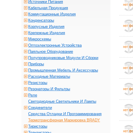
Источники Питания
Кабельная Продукция
Коммутационные Изделия
Конденсаторы
Корпусные Изделия
Крепежные Изделия
Микросхемы
Оптоэлектронные Устройства
Паяльное Оборудование
Полупроводниковые Модули И Сборки
Приборы
Промышленная Мебель И Аксессуары
Расходные Материалы
Резисторы
Резонаторы И Фильтры
Реле
Светодиодные Светильники И Лампы
Соединители
Средства Отладки И Программирования
Термотрансферная Маркировка BRADY
Тиристоры
Транзисторы