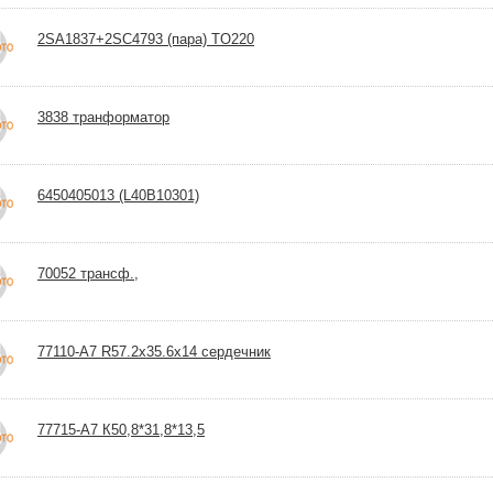
2SA1837+2SC4793 (пара) TO220
3838 транформатор
6450405013 (L40B10301)
70052 трансф.,
77110-A7 R57.2х35.6х14 сердечник
77715-А7 К50,8*31,8*13,5