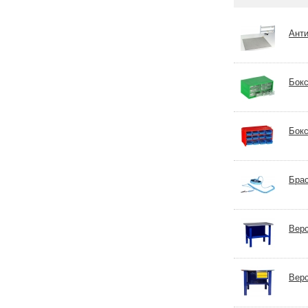
Анти
Бокс
Бокс
Брас
Верс
Верс