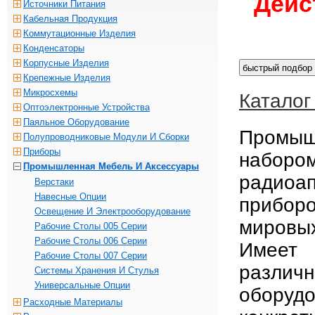
Дейс
Источники Питания
Кабельная Продукция
Коммутационные Изделия
Конденсаторы
Корпусные Изделия
Крепежные Изделия
Микросхемы
Каталог
Оптоэлектронные Устройства
Паяльное Оборудование
Промышл
Полупроводниковые Модули И Сборки
Приборы
наборо
Промышленная Мебель И Аксессуары
радиоа
Верстаки
Навесные Опции
прибор
Освещение И Электрооборудование
мировы
Рабочие Столы 005 Серии
Рабочие Столы 006 Серии
Имеет 
Рабочие Столы 007 Серии
различ
Системы Хранения И Стулья
Универсальные Опции
оборуд
Расходные Материалы