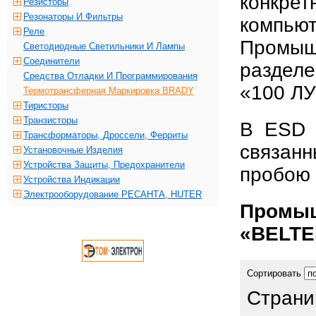
конкре
Резисторы
Резонаторы И Фильтры
компьют
Реле
Промы
Светодиодные Светильники И Лампы
Соединители
раздел
Средства Отладки И Программирования
«100 Л
Термотрансферная Маркировка BRADY
Тиристоры
Транзисторы
В ESD 
Трансформаторы, Дроссели, Ферриты
связанн
Установочные Изделия
Устройства Защиты, Предохранители
пробою 
Устройства Индикации
Электрооборудование РЕСАНТА, HUTER
Промы
«BELT
Сортировать
Страни