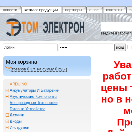
новости
каталог продукции
партнеры
о нас
контакты
в
введите в строку 
Моя корзина
Ува
(товаров
0
шт. на сумму
0
руб.)
работ
ARDUINO
цены 
Аккумуляторы И Батарейки
но в 
Акустические Компоненты
Беспроводные Технологии
м
Готовые Устройства
Датчики
Пр
Диоды
Инструмент