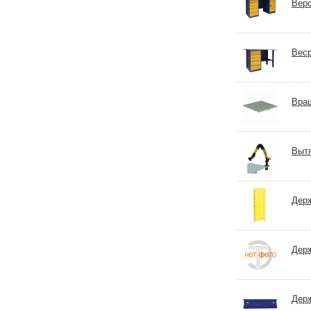
Верс
Веср
Вра
Вытя
Держ
Держ
Держ