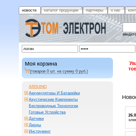
новости
каталог продукции
партнеры
о нас
кон
введите
Моя корзина
Ув
то
(товаров
0
шт. на сумму
0
руб.)
ARDUINO
Аккумуляторы И Батарейки
Ново
Акустические Компоненты
Беспроводные Технологии
Готовые Устройства
26.
Датчики
эле
Диоды
Инструмент