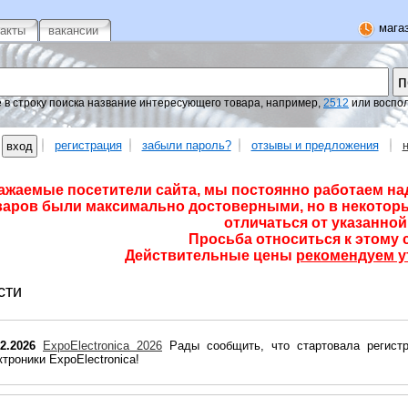
магаз
такты
вакансии
 в строку поиска название интересующего товара, например,
2512
или воспо
регистрация
забыли пароль?
отзывы и предложения
ажаемые посетители сайта, мы постоянно работаем на
варов были максимально достоверными, но в некоторы
отличаться от указанной 
Просьба относиться к этому 
Действительные цены
рекомендуем у
сти
02.2026
ExpoElectronica 2026
Рады сообщить, что стартовала регист
ктроники ExpoElectronica!