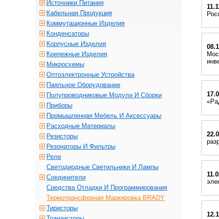
Источники Питания
11.1
Кабельная Продукция
Рос
Коммутационные Изделия
Конденсаторы
Корпусные Изделия
08.
Крепежные Изделия
Мос
инв
Микросхемы
Оптоэлектронные Устройства
Паяльное Оборудование
17.
Полупроводниковые Модули И Сборки
«Ра
Приборы
Промышленная Мебель И Аксессуары
Расходные Материалы
22.
Резисторы
раз
Резонаторы И Фильтры
Реле
Светодиодные Светильники И Лампы
11.
Соединители
эле
Средства Отладки И Программирования
Термотрансферная Маркировка BRADY
Тиристоры
12.
Транзисторы