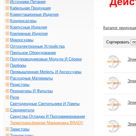
Дейс
Источники Питания
Кабельная Продукция
Коммутационные Изделия
Конденсаторы
Корпусные Изделия
Каталог продукц
Крепежные Изделия
Микросхемы
Сортировать
Оптоэлектронные Устройства
Паяльное Оборудование
Полупроводниковые Модули И Сборки
Эле
Приборы
Промышленная Мебель И Аксессуары
Расходные Материалы
Эле
Резисторы
Резонаторы И Фильтры
Реле
Эле
Светодиодные Светильники И Лампы
Соединители
Средства Отладки И Программирования
Термотрансферная Маркировка BRADY
Эле
Тиристоры
Транзисторы