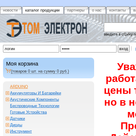
новости
каталог продукции
партнеры
о нас
контакты
в
введите в строку 
Моя корзина
Ува
(товаров
0
шт. на сумму
0
руб.)
работ
ARDUINO
цены 
Аккумуляторы И Батарейки
но в 
Акустические Компоненты
Беспроводные Технологии
м
Готовые Устройства
Датчики
Пр
Диоды
Инструмент