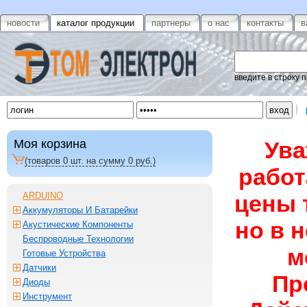
новости
каталог продукции
партнеры
о нас
контакты
в
введите в строку 
Моя корзина
Ува
(товаров
0
шт. на сумму
0
руб.)
работ
ARDUINO
цены 
Аккумуляторы И Батарейки
но в 
Акустические Компоненты
Беспроводные Технологии
м
Готовые Устройства
Датчики
Пр
Диоды
Инструмент