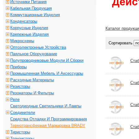
Дейс
Источники Питания
Кабельная Продукция
Коммутационные Изделия
Конденсаторы
Корпусные Изделия
Каталог продукц
Крепежные Изделия
Микросхемы
Сортировать
Оптоэлектронные Устройства
Паяльное Оборудование
Полупроводниковые Модули И Сборки
Стаб
Приборы
Промышленная Мебель И Аксессуары
Расходные Материалы
Стаб
Резисторы
Резонаторы И Фильтры
Реле
Стаб
Светодиодные Светильники И Лампы
Соединители
Средства Отладки И Программирования
Термотрансферная Маркировка BRADY
Стаб
Тиристоры
Транзисторы