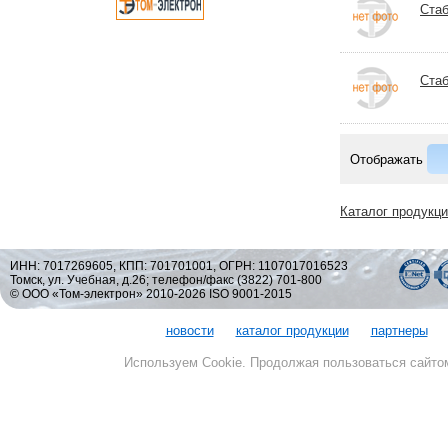
Стаб
Стаб
Отображать
Каталог продукц
ИНН: 7017269605, КПП: 701701001, ОГРН: 1107017016523
Томск, ул. Учебная, д.26; телефон/факс (3822) 701-800
© ООО «Том-электрон» 2010-2026 ISO 9001-2015
новости
каталог продукции
партнеры
Используем Cookie. Продолжая пользоваться сайто