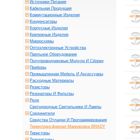
Источники Питания
Кабельная Продукция
Коммутационные Изделия
Конденсаторы
Корпусные Изделия
Крепежные Изделия
Микросхемы
Оптоэлектронные Устройства
Паяльное Оборудование
Полупроводниковые Модули И Сборки
Приборы
Промышленная Мебель И Аксессуары
Расходные Материалы
Резисторы
Резонаторы И Фильтры
Реле
Светодиодные Светильники И Лампы
Соединители
Средства Отладки И Программирования
Термотрансферная Маркировка BRADY
Тиристоры
Транзисторы