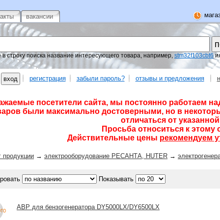
магаз
такты
вакансии
 в строку поиска название интересующего товара, например,
stm32f103cbt6
и
регистрация
забыли пароль?
отзывы и предложения
ажаемые посетители сайта, мы постоянно работаем на
варов были максимально достоверными, но в некоторы
отличаться от указанной 
Просьба относиться к этому 
Действительные цены
рекомендуем у
г продукции
→
электрооборудование РЕСАНТА, HUTER
→
электрогенер
ровать
Показывать
АВР для бензогенератора DY5000LX/DY6500LX