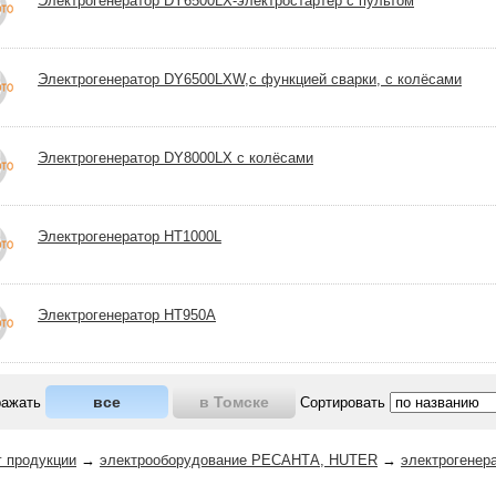
Электрогенератор DY6500LX-электростартер с пультом
Электрогенератор DY6500LXW,с функцией сварки, с колёсами
Электрогенератор DY8000LX с колёсами
Электрогенератор HT1000L
Электрогенератор HT950A
все
в Томске
ражать
Сортировать
г продукции
→
электрооборудование РЕСАНТА, HUTER
→
электрогенер