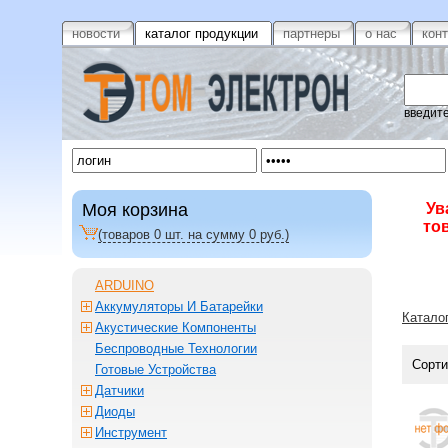
новости
каталог продукции
партнеры
о нас
кон
введите
Моя корзина
Ув
то
(товаров
0
шт. на сумму
0
руб.)
ARDUINO
Аккумуляторы И Батарейки
Катало
Акустические Компоненты
Беспроводные Технологии
Сорти
Готовые Устройства
Датчики
Диоды
Инструмент