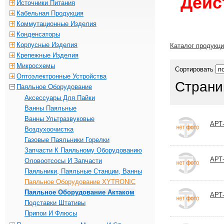
Дейс
Источники Питания
Кабельная Продукция
Коммутационные Изделия
Конденсаторы
Корпусные Изделия
Каталог продукц
Крепежные Изделия
Микросхемы
Сортировать
Оптоэлектронные Устройства
Страни
Паяльное Оборудование
Аксессуары Для Пайки
Ванны Паяльные
Ванны Ультразвуковые
АРТ
Воздухоочистка
Газовые Паяльники Горелки
Запчасти К Паяльному Оборудованию
АРТ
Оловоотсосы И Запчасти
Паяльники, Паяльные Станции, Ванны
Паяльное Оборудование XYTRONIC
Паяльное Оборудование Актаком
АРТ
Подставки Штативы
Припои И Флюсы