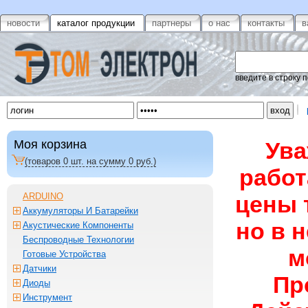
новости
каталог продукции
партнеры
о нас
контакты
в
введите в строку 
Моя корзина
Ува
(товаров
0
шт. на сумму
0
руб.)
работ
ARDUINO
цены 
Аккумуляторы И Батарейки
но в 
Акустические Компоненты
Беспроводные Технологии
м
Готовые Устройства
Датчики
Пр
Диоды
Инструмент