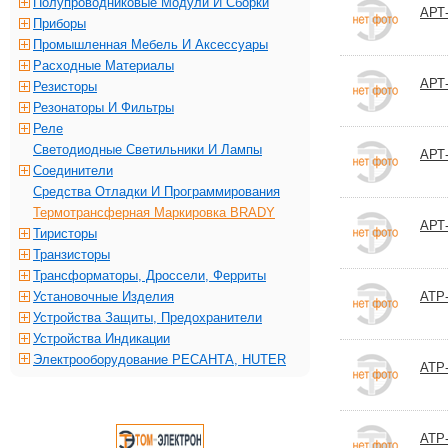
Полупроводниковые Модули И Сборки
АРТ
Приборы
Промышленная Мебель И Аксессуары
Расходные Материалы
АРТ
Резисторы
Резонаторы И Фильтры
Реле
Светодиодные Светильники И Лампы
АРТ
Соединители
Средства Отладки И Программирования
Термотрансферная Маркировка BRADY
АРТ-
Тиристоры
Транзисторы
Трансформаторы, Дроссели, Ферриты
Установочные Изделия
АТР-
Устройства Защиты, Предохранители
Устройства Индикации
Электрооборудование РЕСАНТА, HUTER
АТР-
АТР-