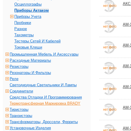
АКС
Осциллографы
Приборы Актаком
Приборы Учета
Пробники
АМ-
Разное
Тахометры
Тестеры Сетей И Кабелей
АМ-
Токовые Клещи
Промышленная Мебель И Аксессуары
Расходные Материалы
АМ-
Резисторы
Резонаторы И Фильтры
Реле
Светодиодные Светильники И Лампы
АМ-
Соединители
Средства Отладки И Программирования
Термотрансферная Маркировка BRADY
АМ-
Тиристоры
Транзисторы
Трансформаторы, Дроссели, Ферриты
Установочные Изделия
АМ-