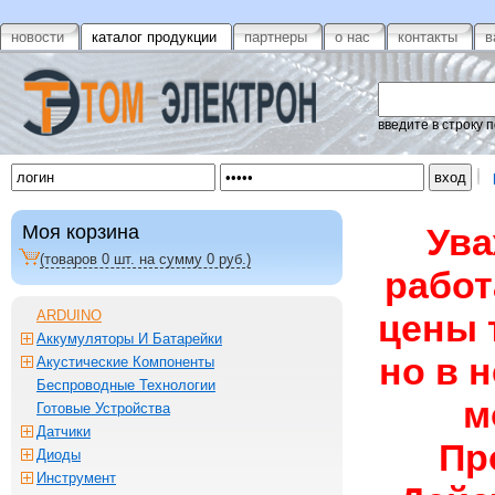
новости
каталог продукции
партнеры
о нас
контакты
в
введите в строку 
Моя корзина
Ува
(товаров
0
шт. на сумму
0
руб.)
работ
ARDUINO
цены 
Аккумуляторы И Батарейки
но в 
Акустические Компоненты
Беспроводные Технологии
м
Готовые Устройства
Датчики
Пр
Диоды
Инструмент