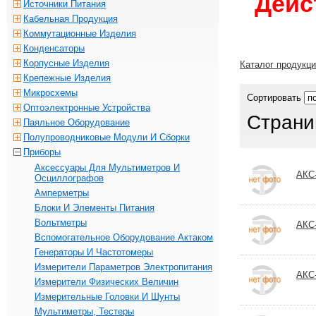
Дейс
Источники Питания
Кабельная Продукция
Коммутационные Изделия
Конденсаторы
Корпусные Изделия
Каталог продукц
Крепежные Изделия
Микросхемы
Сортировать
Оптоэлектронные Устройства
Страни
Паяльное Оборудование
Полупроводниковые Модули И Сборки
Приборы
Аксессуары Для Мультиметров И
АКС
Осциллографов
Амперметры
Блоки И Элементы Питания
Вольтметры
АКС
Вспомогательное Оборудование Актаком
Генераторы И Частотомеры
Измерители Параметров Электропитания
АКС
Измерители Физических Величин
Измерительные Головки И Шунты
Мультиметры, Тестеры