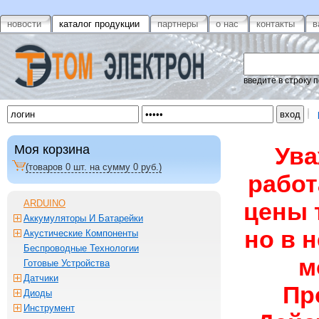
новости
каталог продукции
партнеры
о нас
контакты
в
введите в строку 
Моя корзина
Ува
(товаров
0
шт. на сумму
0
руб.)
работ
ARDUINO
цены 
Аккумуляторы И Батарейки
но в 
Акустические Компоненты
Беспроводные Технологии
м
Готовые Устройства
Датчики
Пр
Диоды
Инструмент