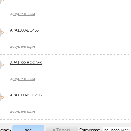
документация
APA1000-BG456I
документация
APA1000-BGG456
документация
APA1000-BGG456I
документация
все
в Томске
ражать
Сортировать