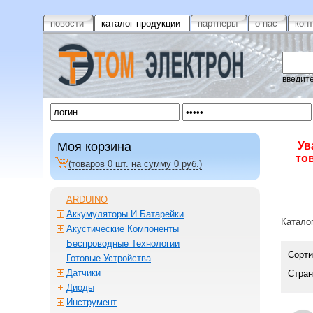
новости
каталог продукции
партнеры
о нас
кон
введите
Моя корзина
Ув
то
(товаров
0
шт. на сумму
0
руб.)
ARDUINO
Аккумуляторы И Батарейки
Катало
Акустические Компоненты
Беспроводные Технологии
Сорти
Готовые Устройства
Датчики
Стран
Диоды
Инструмент