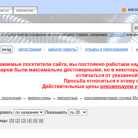
магаз
такты
вакансии
 в строку поиска название интересующего товара, например,
cdrh6d28
или во
регистрация
забыли пароль?
отзывы и предложения
ажаемые посетители сайта, мы постоянно работаем на
варов были максимально достоверными, но в некоторы
отличаться от указанной 
Просьба относиться к этому 
Действительные цены
рекомендуем у
г продукции
→
микросхемы
→
импортные
→
программируемая логика Mi
ровать
Показывать
ицы: [1]
[2]
[3]
[4]
[5]
[6]