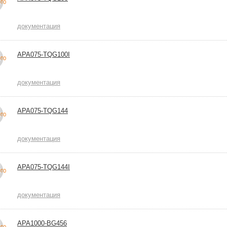
документация
APA075-TQG100I
документация
APA075-TQG144
документация
APA075-TQG144I
документация
APA1000-BG456