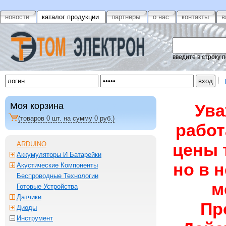
новости
каталог продукции
партнеры
о нас
контакты
в
введите в строку 
Моя корзина
Ува
(товаров
0
шт. на сумму
0
руб.)
работ
ARDUINO
цены 
Аккумуляторы И Батарейки
но в 
Акустические Компоненты
Беспроводные Технологии
м
Готовые Устройства
Датчики
Пр
Диоды
Инструмент