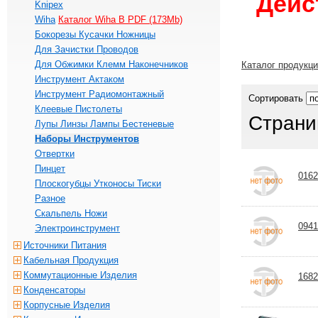
Дейс
Knipex
Wiha
Каталог Wiha В PDF (173Mb)
Бокорезы Кусачки Ножницы
Для Зачистки Проводов
Для Обжимки Клемм Наконечников
Каталог продукц
Инструмент Актаком
Инструмент Радиомонтажный
Сортировать
Клеевые Пистолеты
Страни
Лупы Линзы Лампы Бестеневые
Наборы Инструментов
Отвертки
Пинцет
0162
Плоскогубцы Утконосы Тиски
Разное
Скальпель Ножи
0941
Электроинструмент
Источники Питания
Кабельная Продукция
Коммутационные Изделия
1682
Конденсаторы
Корпусные Изделия