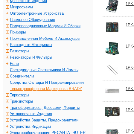
Крепежные Изделия
1PK-
Микросхемы
Оптоэлектронные Устройства
Паяльное Оборудование
1PK-
Полупроводниковые Модули И Сборки
Приборы
Промышленная Мебель И Аксессуары
Расходные Материалы
1PK-
Резисторы
Резонаторы И Фильтры
Реле
1PK-
Светодиодные Светильники И Лампы
Соединители
Средства Отладки И Программирования
Термотрансферная Маркировка BRADY
1PK-
Тиристоры
Транзисторы
Трансформаторы, Дроссели, Ферриты
1PK-
Установочные Изделия
Устройства Защиты, Предохранители
Устройства Индикации
1PK-
Электрооборудование РЕСАНТА, HUTER