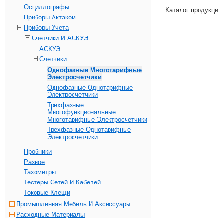
Осциллографы
Каталог продукц
Приборы Актаком
Приборы Учета
Счетчики И АСКУЭ
АСКУЭ
Счетчики
Однофазные Многотарифные
Электросчетчики
Однофазные Однотарифные
Электросчетчики
Трехфазные
Многофункциональные
Многотарифные Электросчетчики
Трехфазные Однотарифные
Электросчетчики
Пробники
Разное
Тахометры
Тестеры Сетей И Кабелей
Токовые Клещи
Промышленная Мебель И Аксессуары
Расходные Материалы