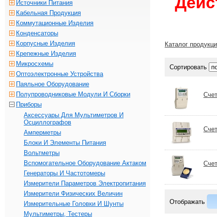
Дейс
Источники Питания
Кабельная Продукция
Коммутационные Изделия
Конденсаторы
Корпусные Изделия
Каталог продукц
Крепежные Изделия
Микросхемы
Сортировать
Оптоэлектронные Устройства
Паяльное Оборудование
Полупроводниковые Модули И Сборки
Сче
Приборы
Аксессуары Для Мультиметров И
Осциллографов
Счет
Амперметры
Блоки И Элементы Питания
Вольтметры
Вспомогательное Оборудование Актаком
Сче
Генераторы И Частотомеры
Измерители Параметров Электропитания
Измерители Физических Величин
Отображать
Измерительные Головки И Шунты
Мультиметры, Тестеры