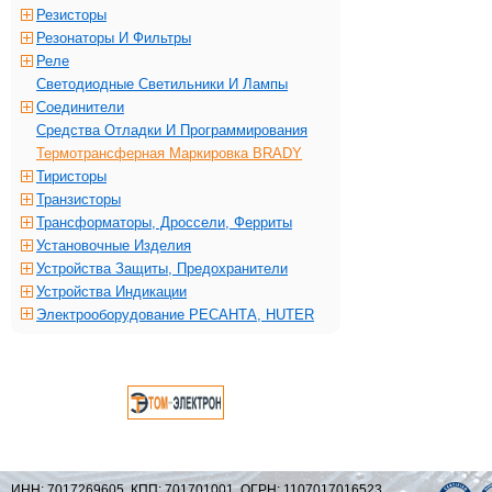
Резисторы
Резонаторы И Фильтры
Реле
Светодиодные Светильники И Лампы
Соединители
Средства Отладки И Программирования
Термотрансферная Маркировка BRADY
Тиристоры
Транзисторы
Трансформаторы, Дроссели, Ферриты
Установочные Изделия
Устройства Защиты, Предохранители
Устройства Индикации
Электрооборудование РЕСАНТА, HUTER
ИНН: 7017269605, КПП: 701701001, ОГРН: 1107017016523