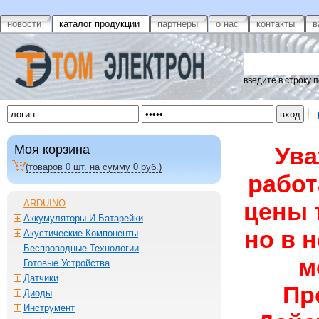
новости
каталог продукции
партнеры
о нас
контакты
в
введите в строку 
Моя корзина
Ува
(товаров
0
шт. на сумму
0
руб.)
работ
ARDUINO
цены 
Аккумуляторы И Батарейки
но в 
Акустические Компоненты
Беспроводные Технологии
м
Готовые Устройства
Датчики
Пр
Диоды
Инструмент