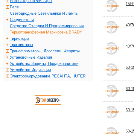
Резонаторы И Фильтры
15F
Реле
Светодиодные Светильники И Лампы
Соединители
40/
Средства Отладки И Программирования
Термотрансферная Маркировка BRADY
Тиристоры
Транзисторы
40/
Трансформаторы, Дроссели, Ферриты
Установочные Изделия
Устройства Защиты, Предохранители
60-1
Устройства Индикации
Электрооборудование РЕСАНТА, HUTER
60-1
60-1
60-1