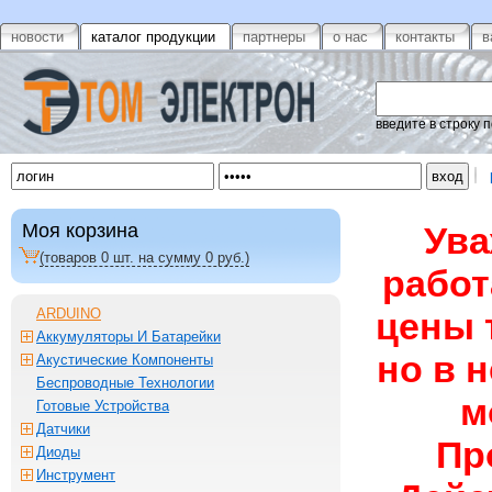
новости
каталог продукции
партнеры
о нас
контакты
в
введите в строку 
Моя корзина
Ува
(товаров
0
шт. на сумму
0
руб.)
работ
ARDUINO
цены 
Аккумуляторы И Батарейки
но в 
Акустические Компоненты
Беспроводные Технологии
м
Готовые Устройства
Датчики
Пр
Диоды
Инструмент