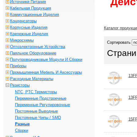
Дейс
Источники Питания
Кабельная Продукция
Коммутационные Изделия
Конденсаторы
Корпусные Изделия
Каталог продукц
Крепежные Изделия
Микросхемы
Сортировать
Оптоэлектронные Устройства
Страни
Паяльное Оборудование
Полупроводниковые Модули И Сборки
Приборы
Промышленная Мебель И Аксессуары
13F
Расходные Материалы
Резисторы
NTC, PTC Термисторы
13F
Переменные Подстроечные
Переменные Регулировочные
Постоянные Выводные
Постоянные Чипы / SMD
15F
Разные
Сборки