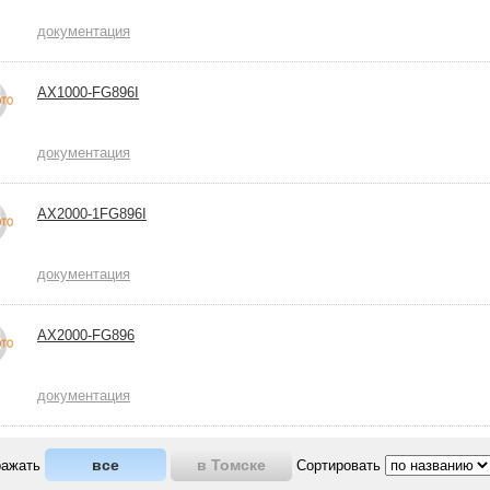
документация
AX1000-FG896I
документация
AX2000-1FG896I
документация
AX2000-FG896
документация
все
в Томске
ражать
Сортировать