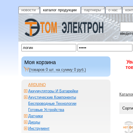
новости
каталог продукции
партнеры
о нас
кон
введите
Моя корзина
Ув
то
(товаров
0
шт. на сумму
0
руб.)
ARDUINO
Аккумуляторы И Батарейки
Катало
Акустические Компоненты
Беспроводные Технологии
Сорти
Готовые Устройства
Датчики
Диоды
Инструмент