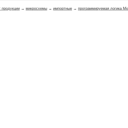
г продукции
→
микросхемы
→
импортные
→
программируемая логика Mi