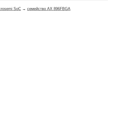
crosemi SoC
→
семейство AX 896FBGA