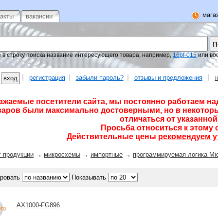
магаз
такты
вакансии
 в строку поиска название интересующего товара, например,
16pf-015
или во
регистрация
забыли пароль?
отзывы и предложения
ажаемые посетители сайта, мы постоянно работаем на
варов были максимально достоверными, но в некоторы
отличаться от указанной 
Просьба относиться к этому 
Действительные цены
рекомендуем у
г продукции
→
микросхемы
→
импортные
→
программируемая логика Mi
ровать
Показывать
AX1000-FG896