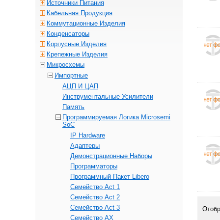
Источники Питания
Кабельная Продукция
Коммутационные Изделия
Конденсаторы
Корпусные Изделия
Крепежные Изделия
Микросхемы
Импортные
АЦП И ЦАП
Инструментальные Усилители
Память
Программируемая Логика Microsemi
SoC
IP Hardware
Адаптеры
Демонстрационные Наборы
Программаторы
Программный Пакет Libero
Семейство Act 1
Семейство Act 2
Семейство Act 3
Отоб
Семейство AX