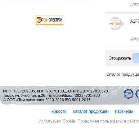
док
A2F
док
Отображать
Каталог продукц
ИНН: 7017269605, КПП: 701701001, ОГРН: 1107017016523
Томск, ул. Учебная, д.26; телефон/факс (3822) 701-800
© ООО «Том-электрон» 2010-2026 ISO 9001-2015
новости
каталог продукции
партнеры
Используем Cookie. Продолжая пользоваться сайто