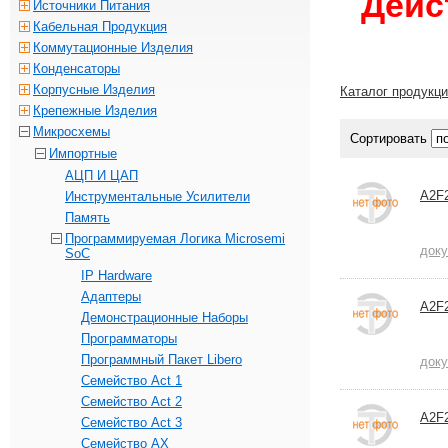
Дейс
Источники Питания
Кабельная Продукция
Коммутационные Изделия
Конденсаторы
Корпусные Изделия
Каталог продукц
Крепежные Изделия
Микросхемы
Сортировать
Импортные
АЦП И ЦАП
A2F
Инструментальные Усилители
Память
Программируемая Логика Microsemi
док
SoC
IP Hardware
Адаптеры
A2F
Демонстрационные Наборы
Программаторы
Программный Пакет Libero
док
Семейство Act 1
Семейство Act 2
A2F
Семейство Act 3
Семейство AX