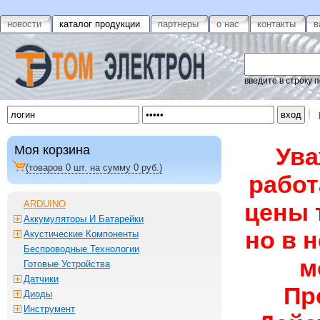
новости
каталог продукции
партнеры
о нас
контакты
в
введите в строку 
Моя корзина
Ува
(товаров
0
шт. на сумму
0
руб.)
работ
ARDUINO
цены 
Аккумуляторы И Батарейки
но в 
Акустические Компоненты
Беспроводные Технологии
м
Готовые Устройства
Датчики
Пр
Диоды
Инструмент