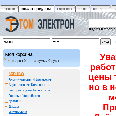
новости
каталог продукции
партнеры
о нас
контакты
в
введите в строку 
Моя корзина
Ува
(товаров
0
шт. на сумму
0
руб.)
работ
ARDUINO
цены 
Аккумуляторы И Батарейки
но в 
Акустические Компоненты
Беспроводные Технологии
м
Готовые Устройства
Датчики
Пр
Диоды
Инструмент