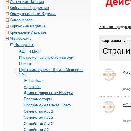
Дейс
Источники Питания
Кабельная Продукция
Коммутационные Изделия
Конденсаторы
Корпусные Изделия
Каталог продукц
Крепежные Изделия
Микросхемы
Сортировать
Импортные
Страни
АЦП И ЦАП
Инструментальные Усилители
Память
Программируемая Логика Microsemi
AGL
SoC
IP Hardware
Адаптеры
док
Демонстрационные Наборы
Программаторы
AGL
Программный Пакет Libero
Семейство Act 1
Семейство Act 2
док
Семейство Act 3
Семейство AX