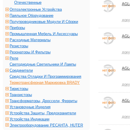
Отечественные
AGL
Оптоэлектронные Устройства
Паяльное Оборудование
док
Полупроводниковые Модули И Сборки
Приборы
Промышленная Мебель И Аксессуары
AGL
Расходные Материалы
Резисторы
Резонаторы И Фильтры
док
Реле
Светодиодные Светильники И Лампы
AGL
Соединители
Средства Отладки И Программирования
Термотрансферная Маркировка BRADY
док
Тиристоры
Транзисторы
AGL
Трансформаторы, Дроссели, Ферриты
Установочные Изделия
Устройства Защиты, Предохранители
док
Устройства Индикации
Электрооборудование РЕСАНТА, HUTER