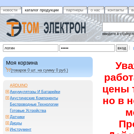
новости
каталог продукции
партнеры
о нас
контакты
в
введите в строку 
Моя корзина
Ува
(товаров
0
шт. на сумму
0
руб.)
работ
ARDUINO
цены 
Аккумуляторы И Батарейки
но в 
Акустические Компоненты
Беспроводные Технологии
м
Готовые Устройства
Датчики
Пр
Диоды
Инструмент