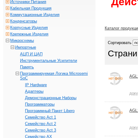
Дейс
Источники Питания
Кабельная Продукция
Коммутационные Изделия
Конденсаторы
Корпусные Изделия
Каталог продукц
Крепежные Изделия
Микросхемы
Сортировать
Импортные
Страни
АЦП И ЦАП
Инструментальные Усилители
Память
Программируемая Логика Microsemi
AGL
SoC
IP Hardware
Адаптеры
док
Демонстрационные Наборы
Программаторы
AGL
Программный Пакет Libero
Семейство Act 1
Семейство Act 2
док
Семейство Act 3
Семейство AX