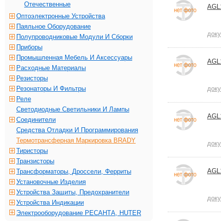
Отечественные
AGL
Оптоэлектронные Устройства
Паяльное Оборудование
док
Полупроводниковые Модули И Сборки
Приборы
Промышленная Мебель И Аксессуары
AGL
Расходные Материалы
Резисторы
Резонаторы И Фильтры
док
Реле
Светодиодные Светильники И Лампы
AGL
Соединители
Средства Отладки И Программирования
Термотрансферная Маркировка BRADY
док
Тиристоры
Транзисторы
AGL
Трансформаторы, Дроссели, Ферриты
Установочные Изделия
Устройства Защиты, Предохранители
док
Устройства Индикации
Электрооборудование РЕСАНТА, HUTER