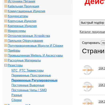
Дейс
Источники Питания
Кабельная Продукция
Коммутационные Изделия
Конденсаторы
Корпусные Изделия
Крепежные Изделия
Микросхемы
Каталог продукц
Оптоэлектронные Устройства
Паяльное Оборудование
Сортировать
Полупроводниковые Модули И Сборки
Страни
Приборы
Промышленная Мебель И Аксессуары
Расходные Материалы
Резисторы
16K1
NTC, PTC Термисторы
Переменные Подстроечные
Переменные Регулировочные
16K1
Постоянные Выводные
Постоянные Чипы / SMD
Разные
Сборки
16K1