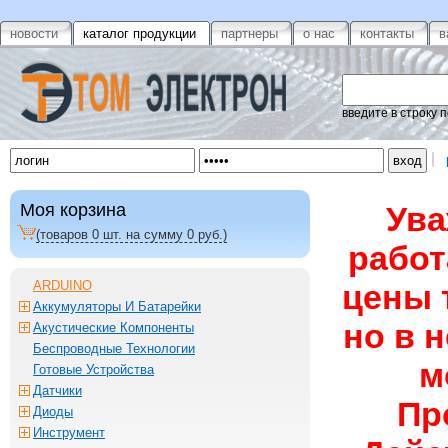
новости
каталог продукции
партнеры
о нас
контакты
в
введите в строку 
Моя корзина
Ува
(товаров
0
шт. на сумму
0
руб.)
работ
ARDUINO
цены 
Аккумуляторы И Батарейки
но в 
Акустические Компоненты
Беспроводные Технологии
м
Готовые Устройства
Датчики
Пр
Диоды
Инструмент