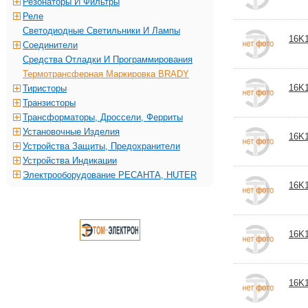
Резонаторы И Фильтры
Реле
Светодиодные Светильники И Лампы
16K1
Соединители
Средства Отладки И Программирования
Термотрансферная Маркировка BRADY
16K1
Тиристоры
Транзисторы
Трансформаторы, Дроссели, Ферриты
Установочные Изделия
16K1
Устройства Защиты, Предохранители
Устройства Индикации
Электрооборудование РЕСАНТА, HUTER
16K1
16K1
16K1