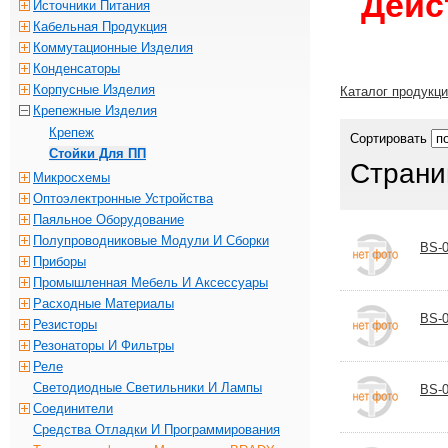
Дейс
Источники Питания
Кабельная Продукция
Коммутационные Изделия
Конденсаторы
Корпусные Изделия
Каталог продукц
Крепежные Изделия
Крепеж
Сортировать
Стойки Для ПП
Страни
Микросхемы
Оптоэлектронные Устройства
Паяльное Оборудование
Полупроводниковые Модули И Сборки
BS-0
Приборы
Промышленная Мебель И Аксессуары
Расходные Материалы
BS-
Резисторы
Резонаторы И Фильтры
Реле
Светодиодные Светильники И Лампы
BS-0
Соединители
Средства Отладки И Программирования