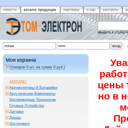
новости
каталог продукции
партнеры
о нас
контакты
в
введите в строку 
Моя корзина
Ува
(товаров
0
шт. на сумму
0
руб.)
работ
ARDUINO
цены 
Аккумуляторы И Батарейки
но в 
Акустические Компоненты
Беспроводные Технологии
м
Готовые Устройства
Датчики
Пр
Диоды
Инструмент