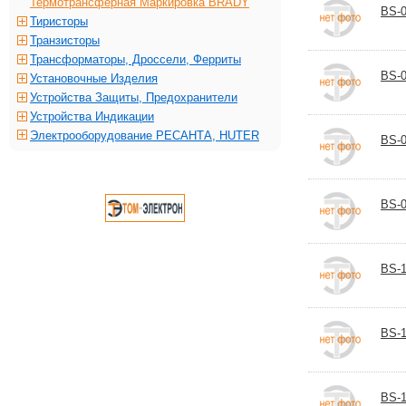
Термотрансферная Маркировка BRADY
BS-0
Тиристоры
Транзисторы
Трансформаторы, Дроссели, Ферриты
BS-0
Установочные Изделия
Устройства Защиты, Предохранители
Устройства Индикации
Электрооборудование РЕСАНТА, HUTER
BS-0
BS-0
BS-1
BS-1
BS-1