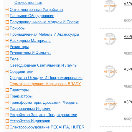
Отечественные
A3P
Оптоэлектронные Устройства
Паяльное Оборудование
док
Полупроводниковые Модули И Сборки
Приборы
Промышленная Мебель И Аксессуары
A3P
Расходные Материалы
Резисторы
Резонаторы И Фильтры
док
Реле
Светодиодные Светильники И Лампы
A3P
Соединители
Средства Отладки И Программирования
Термотрансферная Маркировка BRADY
док
Тиристоры
Транзисторы
A3P
Трансформаторы, Дроссели, Ферриты
Установочные Изделия
Устройства Защиты, Предохранители
док
Устройства Индикации
Электрооборудование РЕСАНТА, HUTER