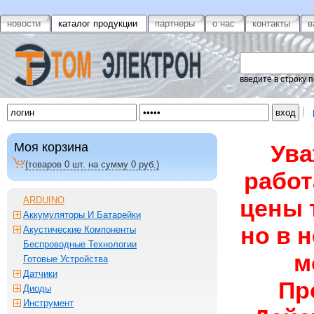
новости
каталог продукции
партнеры
о нас
контакты
в
введите в строку 
Моя корзина
Ува
(товаров
0
шт. на сумму
0
руб.)
работ
ARDUINO
цены 
Аккумуляторы И Батарейки
но в 
Акустические Компоненты
Беспроводные Технологии
м
Готовые Устройства
Датчики
Пр
Диоды
Инструмент