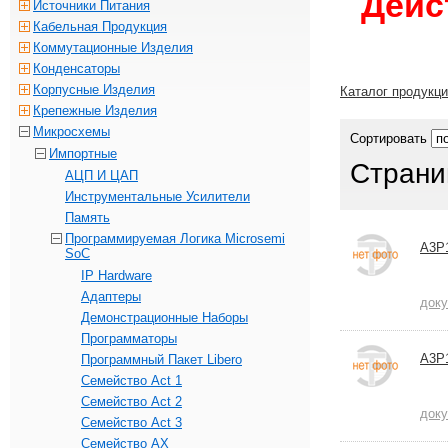
Дейс
Источники Питания
Кабельная Продукция
Коммутационные Изделия
Конденсаторы
Корпусные Изделия
Каталог продукц
Крепежные Изделия
Микросхемы
Сортировать
Импортные
Страни
АЦП И ЦАП
Инструментальные Усилители
Память
Программируемая Логика Microsemi
A3P
SoC
IP Hardware
Адаптеры
док
Демонстрационные Наборы
Программаторы
A3P
Программный Пакет Libero
Семейство Act 1
Семейство Act 2
док
Семейство Act 3
Семейство AX