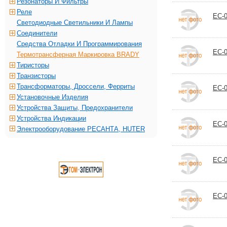
Резонаторы И Фильтры
Реле
EC-0
Светодиодные Светильники И Лампы
Соединители
Средства Отладки И Программирования
EC-0
Термотрансферная Маркировка BRADY
Тиристоры
Транзисторы
Трансформаторы, Дроссели, Ферриты
EC-0
Установочные Изделия
Устройства Защиты, Предохранители
Устройства Индикации
EC-0
Электрооборудование РЕСАНТА, HUTER
EC-0
EC-0