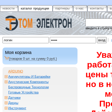
новости
каталог продукции
партнеры
о нас
контакты
в
введите в строку 
Моя корзина
Ува
(товаров
0
шт. на сумму
0
руб.)
работ
ARDUINO
цены 
Аккумуляторы И Батарейки
но в 
Акустические Компоненты
Беспроводные Технологии
м
Готовые Устройства
Датчики
Пр
Диоды
Инструмент