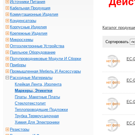
Дейс
Источники Питания
Кабельная Продукция
Коммутационные Изделия
Конденсаторы
Корпусные Изделия
Каталог продукц
Крепежные Изделия
Микросхемы
Сортировать
Оптоэлектронные Устройства
Паяльное Оборудование
Полупроводниковые Модули И Сборки
EC-0
Приборы
Промышленная Мебель И Аксессуары
Расходные Материалы
EC-0
Клейкая Лента, Изолента
Маркеры, Этикетки
Платы, Макетные Платы
EC-0
Стеклотекстолит
Теплопроводящие Подложки
Трубка Термоусадочная
Химия Для Электроники
EC-0
Резисторы