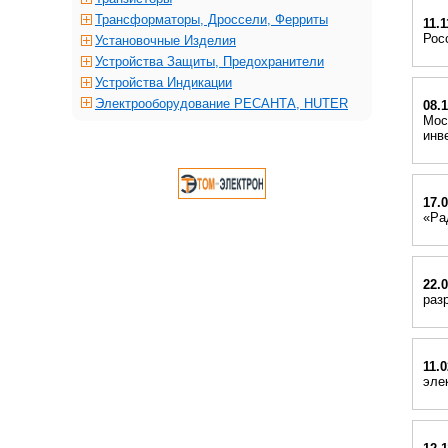
Трансформаторы, Дроссели, Ферриты
11.1
Рос
Установочные Изделия
Устройства Защиты, Предохранители
Устройства Индикации
Электрооборудование РЕСАНТА, HUTER
08.
Мос
инв
17.
«Ра
22.
раз
11.
эле