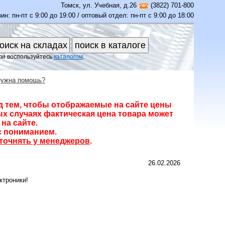
Томск
,
ул. Учебная, д.26
(3822) 701-800
ин: пн-пт с 9:00 до 19:00 / оптовый отдел: пн-пт с 9:00 до 18:00
ли воспользуйтесь
каталогом
.
нужна помощь?
д тем, чтобы отображаемые на сайте цены
х случаях фактическая цена товара может
на сайте.
с пониманием.
точнять у менеджеров
.
26.02.2026
ктроники!