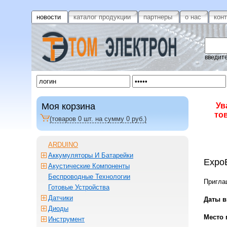
новости
каталог продукции
партнеры
о нас
кон
введите
Моя корзина
Ув
то
(товаров
0
шт. на сумму
0
руб.)
ARDUINO
Аккумуляторы И Батарейки
ExpoE
Акустические Компоненты
Беспроводные Технологии
Пригла
Готовые Устройства
Датчики
Даты в
Диоды
Место 
Инструмент