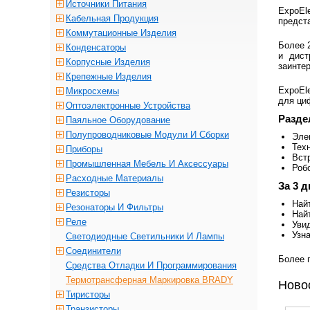
Источники Питания
ExpoEl
Кабельная Продукция
предст
Коммутационные Изделия
Более 
Конденсаторы
и дист
Корпусные Изделия
заинте
Крепежные Изделия
ExpoEl
Микросхемы
для ци
Оптоэлектронные Устройства
Разде
Паяльное Оборудование
Полупроводниковые Модули И Сборки
Эле
Тех
Приборы
Вст
Промышленная Мебель И Аксессуары
Роб
Расходные Материалы
За 3 
Резисторы
Най
Резонаторы И Фильтры
Най
Реле
Уви
Узн
Светодиодные Светильники И Лампы
Соединители
Более 
Средства Отладки И Программирования
Термотрансферная Маркировка BRADY
Ново
Тиристоры
Транзисторы