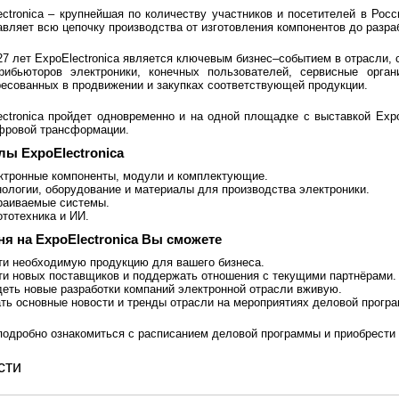
ectronica – крупнейшая по количеству участников и посетителей в Ро
авляет всю цепочку производства от изготовления компонентов до разра
27 лет ExpoElectronica является ключевым бизнес–событием в отрасли, 
рибьюторов электроники, конечных пользователей, сервисные органи
ресованных в продвижении и закупках соответствующей продукции.
ectronica пройдет одновременно и на одной площадке с выставкой Exp
фровой трансформации.
лы ExpoElectronica
ктронные компоненты, модули и комплектующие.
нологии, оборудование и материалы для производства электроники.
раиваемые системы.
ототехника и ИИ.
дня на ExpoElectronica Вы сможете
ти необходимую продукцию для вашего бизнеса.
ти новых поставщиков и поддержать отношения с текущими партнёрами.
деть новые разработки компаний электронной отрасли вживую.
ать основные новости и тренды отрасли на мероприятиях деловой прогр
подробно ознакомиться с расписанием деловой программы и приобрести
сти