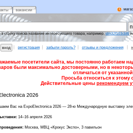
магаз
такты
вакансии
 в строку поиска название интересующего товара, например,
stm32f103cbt6
и
регистрация
забыли пароль?
отзывы и предложения
ажаемые посетители сайта, мы постоянно работаем на
варов были максимально достоверными, но в некоторы
отличаться от указанной 
Просьба относиться к этому 
Действительные цены
рекомендуем у
lectronica 2026
шаем Вас на ExpoElectronica 2026 — 28-ю Международную выставку эле
ыставки:
14–16 апреля 2026
проведения:
Москва, МВЦ «Крокус Экспо», 3 павильон