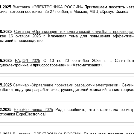
1.2025
Выставка «ЭЛЕКТРОНИКА РОССИИ»
Приглашаем посетить чет
сии», которая состоится 25-27 ноября, в Москве, МВЦ «Крокус Экспо».
10.2025
Семинар «Организация технологической службы в производст
кве 16 октября 2025 г. Ключевая тема для повышения эффективно
естиций в производство.
06.2025
РАДЭЛ 2025
С 10 по 20 сентября 2025 г. в Санкт-Пет
диоэлектроника и приборостроение» и «Автоматизация».
05.2025
Семинар «Управление проектами разработки электроники»
Семина
работки, ведущих разработчиков, руководителей компаний, занимающихс
02.2025
ExpoElectronica 2025
Рады сообщить, что стартовала регист
ктроники ExpoElectronica!